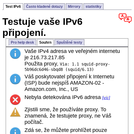
Test IPv6
Často kladené dotazy
Mirrory
statistiky
Testuje vaše IPv6
připojení.
Pro help desk
Souhrn
Spuštěné testy
Vaše IPv4 adresa ve veřejném internetu
je 216.73.217.85
Použita proxy,
Via: 1.1 squid-proxy-
5b96dc6d46-sbqd8 (squid/6.13)
Váš poskytovatel připojení k Internetu
(ISP) bude nejspíš AMAZON-02 -
Amazon.com, Inc., US
Nebyla detekována IPv6 adresa
[víc]
Zjistili sme, že používáte proxy. To
znamená, že testujete proxy, ne Váš
počítač.
Zdá se, že můžete prohlížet pouze