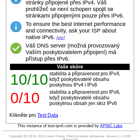
stránky připojené přes IPv4. Váš
prohlížeč se není schopen spojit se
stránkami připojenými pouze přes IPv6.
To ensure the best Internet performance
and connectivity, ask your ISP about
native IPv6.
[víc]
Váš DNS server (možná provozovaný
Vaším poskytovatelem připojení) má
přístup přes IPv6.
Vaše skóre
stabilita a připravenost pro IPv4,
10/10
když poskytovatelé obsahu
poskytnou IPv4 i IPv6
stabilita a připravenost pro IPv6,
0/10
když poskytovatelé obsahu
poskytnou obsah jen skrz IPv6
Klikněte pro
Test Data
This instance of test-ipv6.com is provided by
APNIC Labs
Copyright (C) 2010, 2024 Jason Fesler. Všechna práva vyhrazena. Version 1.1.1033
(83eee79)