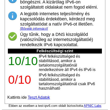
böngészni. A kizárólag IPv6-on
szolgáltatott oldalakat nem fogod elérni.
A legjobb internetes teljesítmény és
kapcsolódás érdekében, kérdezd meg
szolgáltatódat a natív IPv6-ot illetően.
[Bővebb informácó]
Úgy tűnik, hogy a DNS kiszolgálód
(valószínűleg az internetszolgáltatóé)
rendelkezik IPv6 kapcsolattal.
Felkészültségi szint
IPv4 felkészültséged és
10/10
stabilitásod, amikor a
tartalomszolgáltatónál
rendelkezésre áll IPv4 és IPv6 is
IPv6 felkészültséged és
0/10
stabilitásod, amikor a
tartalomszolgáltatónál csak IPv6
használható
Kattints ide
Teszt Adatok
Ebben az esetben a test-ipv6.com oldalt biztosította
APNIC Labs