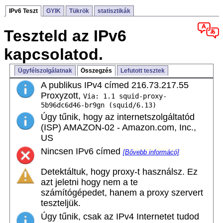
IPv6 Teszt
GYIK
Tükrök
statisztikák
Teszteld az IPv6
kapcsolatod.
Ügyfélszolgálatnak
Összegzés
Lefutott tesztek
A publikus IPv4 címed 216.73.217.55
Proxyzott,
Via: 1.1 squid-proxy-
5b96dc6d46-br9gn (squid/6.13)
Úgy tűnik, hogy az internetszolgáltatód
(ISP) AMAZON-02 - Amazon.com, Inc.,
US
Nincsen IPv6 címed
[Bővebb informácó]
Detektáltuk, hogy proxy-t használsz. Ez
azt jeletni hogy nem a te
számítógépedet, hanem a proxy szervert
teszteljük.
Úgy tűnik, csak az IPv4 Internetet tudod