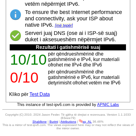
vetëm nëpërmjet IPv6.
To ensure the best Internet performance
and connectivity, ask your ISP about
native IPv6.
[më tepër]
Serveri juaj DNS (ose ai i ISP-së suaj)
duket i aksesueshëm nëpërmjet IPv6.
Rezultati i gatishmërisë suaj
për qëndrueshmërinë dhe
10/10
gatishmërinë e IPv4, kur materiali
ofrohet me IPv4 dhe IPv6
për qëndrueshmërinë dhe
0/10
gatishmërinë e IPv6, kur materiali
detyrimisht ofrohet vetëm me IPv6
Kliko për
Test Data
This instance of test-ipv6.com is provided by
APNIC Labs
Copyright (C) 2010, 2024 Jason Fesler. Të gjitha të drejtat e rezervuara. Version 1.1.1033
(83eee79)
Shabllone
|
Burimi
|
Attributions
|
sq_AL
36.46%
This is a mirror of test-ipv6.com. The views expressed here may or may not reflect the views of
the mirror owner.