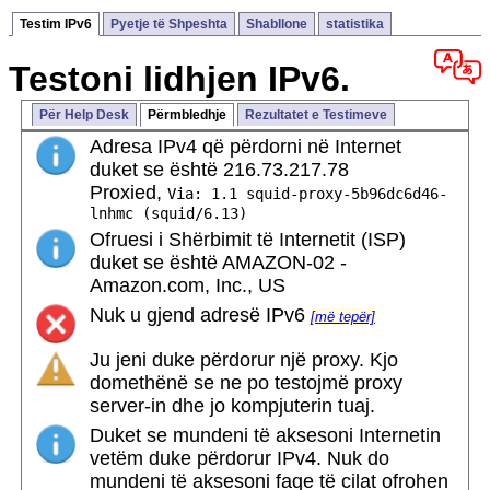
Testim IPv6
Pyetje të Shpeshta
Shabllone
statistika
Testoni lidhjen IPv6.
Për Help Desk
Përmbledhje
Rezultatet e Testimeve
Adresa IPv4 që përdorni në Internet
duket se është 216.73.217.78
Proxied,
Via: 1.1 squid-proxy-5b96dc6d46-
lnhmc (squid/6.13)
Ofruesi i Shërbimit të Internetit (ISP)
duket se është AMAZON-02 -
Amazon.com, Inc., US
Nuk u gjend adresë IPv6
[më tepër]
Ju jeni duke përdorur një proxy. Kjo
domethënë se ne po testojmë proxy
server-in dhe jo kompjuterin tuaj.
Duket se mundeni të aksesoni Internetin
vetëm duke përdorur IPv4. Nuk do
mundeni të aksesoni faqe të cilat ofrohen